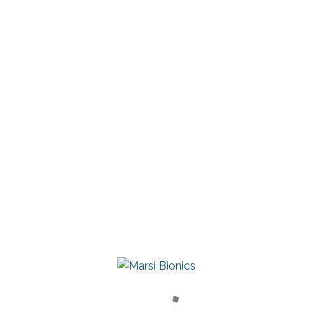
Nuestra historia
Conoce al equipo
Premios
Consejo asesor
Comité científico
MARSI CARE
Plataforma para la Investigación y Terapia Asistida
PRODUCTOS
Atlas 2030
Mak Active Knee
RECURSOS CLÍNICOS