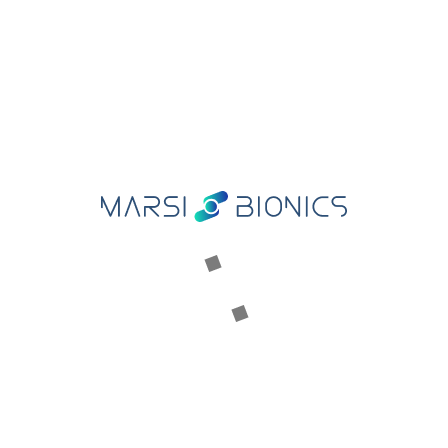
MARSI BIONICS
Nuestra historia
Conoce al equipo
Premios
Consejo asesor
Comité científico
MARSI CARE
Plataforma para la Investigación y Terapia Asistida
PRODUCTOS