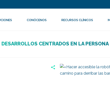
UCIONES
CONÓCENOS
RECURSOS CLÍNICOS
M
mer exoesqueleto pediátrico
Investigación Científica y
 DESARROLLOS CENTRADOS EN LA PERSONA E