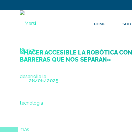
HOME
SOL
Entrevista a Elena García Armada, «madre» del pri
del mundo y ganadora del Premio Castilla y León de 
«HACER ACCESIBLE LA ROBÓTICA CON
Técnica e Innovación 2024.
Vea esta noticia aquí
BARRERAS QUE NOS SEPARAN»
Posted
28/06/2025