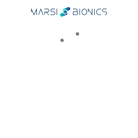
CARE
RECURSOS CLÍNICOS
ma para la Investigación y
Artículos científicos
Asistida
Testimonios clínicos
Webinars
CTOS
30
MARSI EN EL MUNDO
ive Knee
Centros y distribuidores