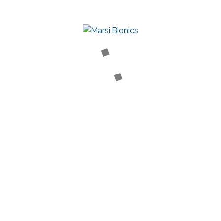
MARSI CARE
Plataforma para la Investigación y Terapia Asistida
PRODUCTOS
Atlas 2030
Mak Active Knee
RECURSOS CLÍNICOS
Artículos científicos
Testimonios clínicos
Webinars
MARSI EN EL MUNDO
Centros y distribuidores