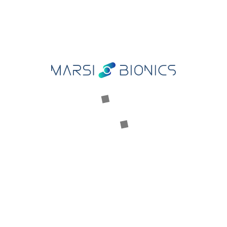
Nuestra historia
Conoce al equipo
Premios
Consejo asesor
Comité científico
MARSI CARE
Plataforma para la Investigación y Terapia Asistida
PRODUCTOS
Atlas 2030
Mak Active Knee
RECURSOS CLÍNICOS