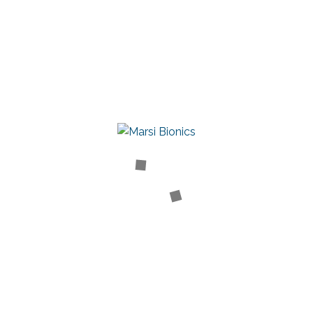
MARSI BIONICS
Nuestra historia
Conoce al equipo
Premios
Consejo asesor
Comité científico
MARSI CARE
Plataforma para la Investigación y Terapia Asistida
PRODUCTOS
Atlas 2030
Mak Active Knee