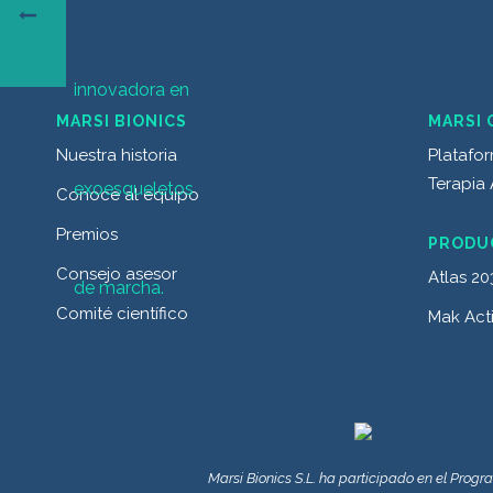
MARSI BIONICS
MARSI 
Nuestra historia
Platafor
Terapia 
Conoce al equipo
Premios
PRODU
Consejo asesor
Atlas 20
Comité científico
Mak Act
Marsi Bionics S.L. ha participado en el Prog