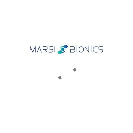
MARSI BIONICS
Nuestra historia
Conoce al equipo
Premios
Consejo asesor
Comité científico
MARSI CARE
Plataforma para la Investigación y Terapia Asistida
PRODUCTOS
Atlas 2030
Mak Active Knee