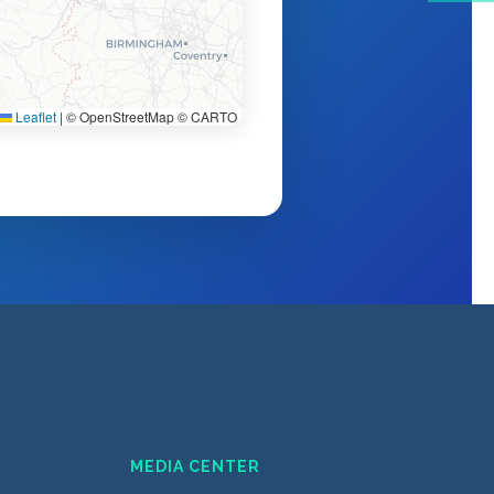
Leaflet
|
© OpenStreetMap © CARTO
MEDIA CENTER