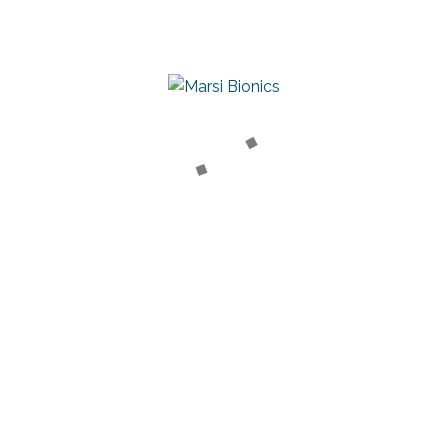
Comité científico
MARSI CARE
Plataforma para la Investigación y Terapia Asistida
PRODUCTOS
Atlas 2030
Mak Active Knee
RECURSOS CLÍNICOS
Artículos científicos
Testimonios clínicos
Webinars