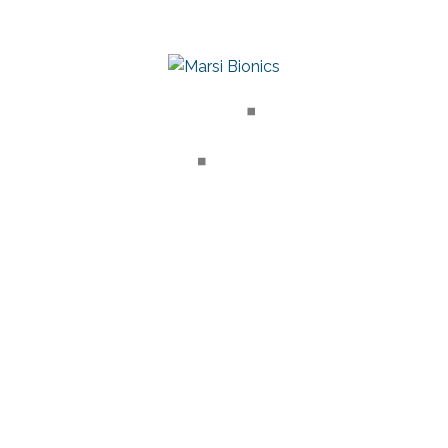
CARE
RECURSOS CLÍNICOS
ma para la Investigación y
Artículos científicos
Asistida
Testimonios clínicos
Webinars
CTOS
30
MARSI EN EL MUNDO
ive Knee
Centros y distribuidores