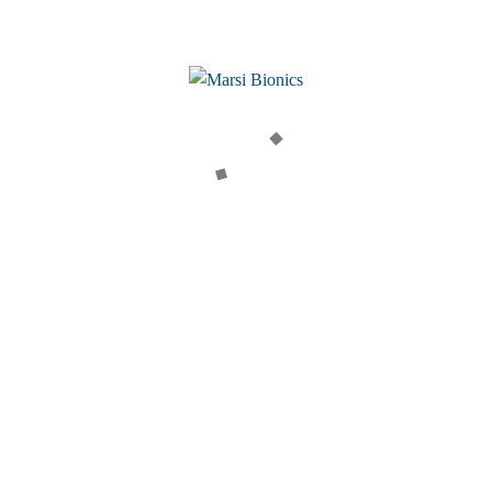
CARE
RECURSOS CLÍNICOS
a para la Investigación y
Artículos científicos
sistida
Testimonios clínicos
Webinars
CTOS
30
MARSI EN EL MUNDO
ve Knee
Centros y distribuidores