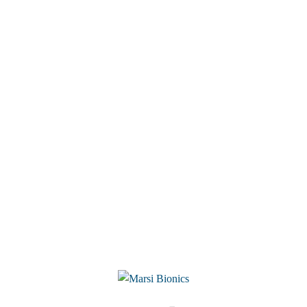
PRODUCTOS
Atlas 2030
Mak Active Knee
RECURSOS CLÍNICOS
Artículos científicos
Testimonios clínicos
Webinars
MARSI EN EL MUNDO
Centros y distribuidores