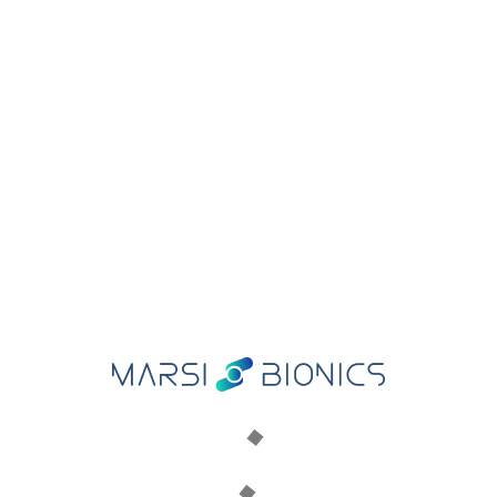
puedan volver a caminar”. Leer más.
READ MORE
MARSI BIONICS
Nuestra historia
Conoce al equipo